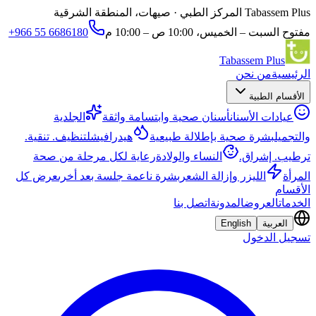
Tabassem Plus المركز الطبي
· صيهات، المنطقة الشرقية
مفتوح السبت – الخميس، 10:00 ص – 10:00 م
+966 55 6686180
Tabassem Plus
الرئيسية
من نحن
الأقسام الطبية
عيادات الأسنان
أسنان صحية وابتسامة واثقة
الجلدية
والتجميل
بشرة صحية بإطلالة طبيعية
هيدرافيشل
تنظيف. تنقية.
ترطيب. إشراق.
النساء والولادة
رعاية لكل مرحلة من صحة
المرأة
الليزر وإزالة الشعر
بشرة ناعمة جلسة بعد أخرى
عرض كل
الأقسام
الخدمات
العروض
المدونة
اتصل بنا
العربية
English
تسجيل الدخول